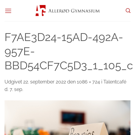
Fortsæt
til
indhold
F7AE3D24-15AD-492A-
957E-
BBD54CF7C5D3_1_105_c
Udgivet
22. september 2022
den
1086 × 724
i
Talentcafé
d. 7. sep.