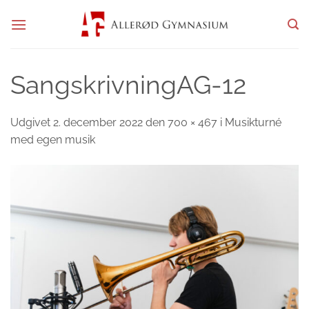
Fortsæt
til
indhold
SangskrivningAG-12
Udgivet
2. december 2022
den
700 × 467
i
Musikturné
med egen musik