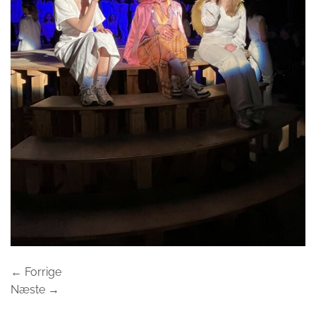
←
Forrige
Næste
→