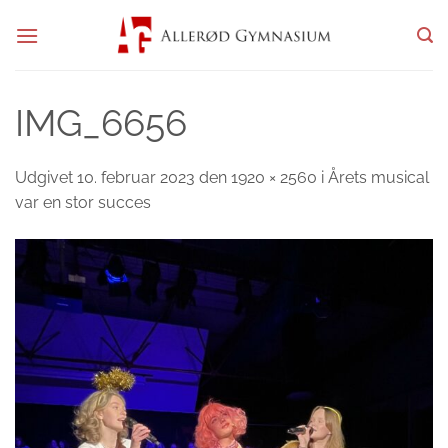
Fortsæt
til
indhold
IMG_6656
Udgivet
10. februar 2023
den
1920 × 2560
i
Årets musical
var en stor succes