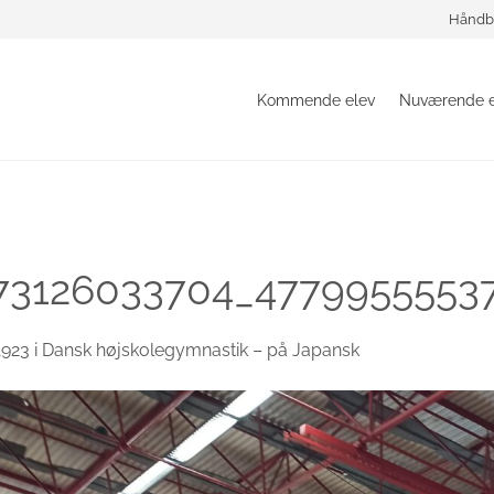
Håndb
Kommende elev
Nuværende e
73126033704_4779955553
1923
i
Dansk højskolegymnastik – på Japansk