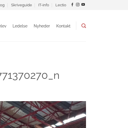
og
Skriveguide
IT-info
Lectio
lev
Ledelse
Nyheder
Kontakt
771370270_n