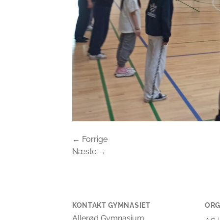
←
Forrige
Næste
→
KONTAKT GYMNASIET
ORG
Allerød Gymnasium