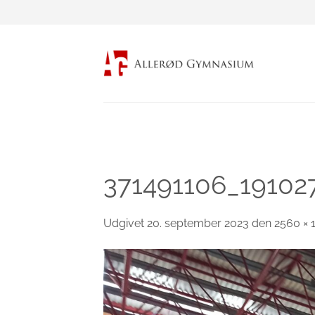
Fortsæt
til
indhold
371491106_19102
Udgivet
20. september 2023
den
2560 × 