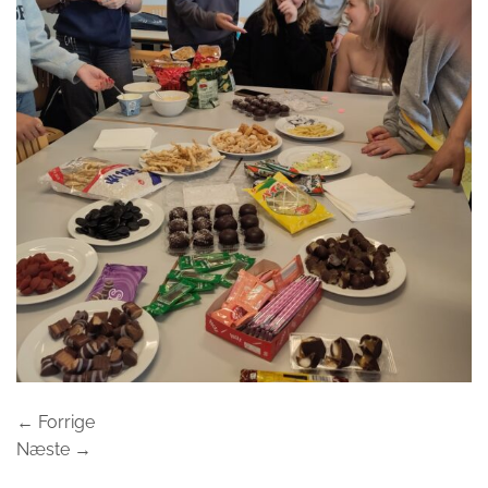
←
Forrige
Næste
→