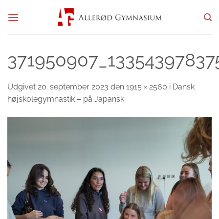
Fortsæt
til
indhold
371950907_13354397837
Udgivet
20. september 2023
den
1915 × 2560
i
Dansk
højskolegymnastik – på Japansk