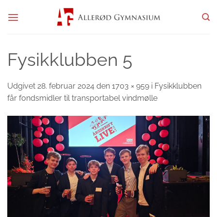
Fortsæt
til
indhold
Fysikklubben 5
Udgivet
28. februar 2024
den
1703 × 959
i
Fysikklubben
får fondsmidler til transportabel vindmølle