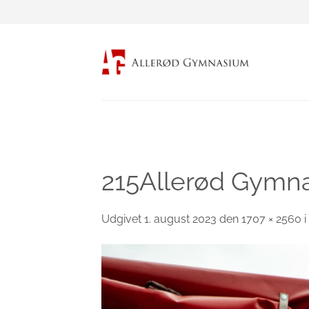
Fortsæt
til
indhold
215Allerød Gymna
Udgivet
1. august 2023
den
1707 × 2560
i