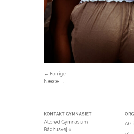
←
Forrige
Næste
→
KONTAKT GYMNASIET
ORG
Allerød Gymnasium
AG i
Rådhusvej 6