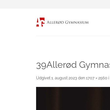
Fortsæt
til
indhold
39Allerød Gymnas
Udgivet
1. august 2023
den
1707 × 2560
i