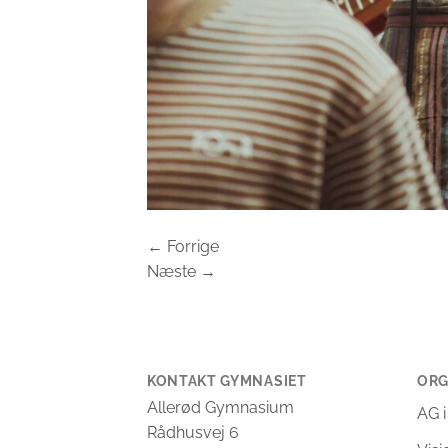
←
Forrige
Næste
→
KONTAKT GYMNASIET
ORG
Allerød Gymnasium
AG i
Rådhusvej 6