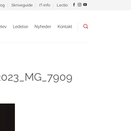
og
Skriveguide
IT-info
Lectio
lev
Ledelse
Nyheder
Kontakt
i 2023_MG_7909