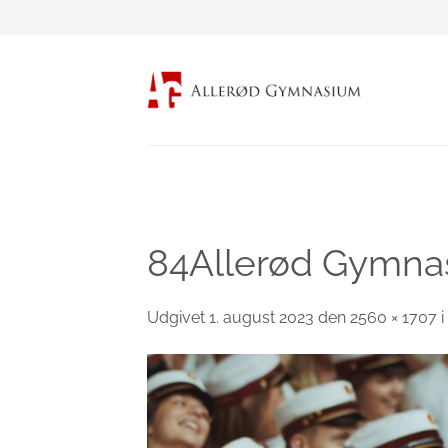
Fortsæt
til
indhold
84Allerød Gymnas
Udgivet
1. august 2023
den
2560 × 1707
i