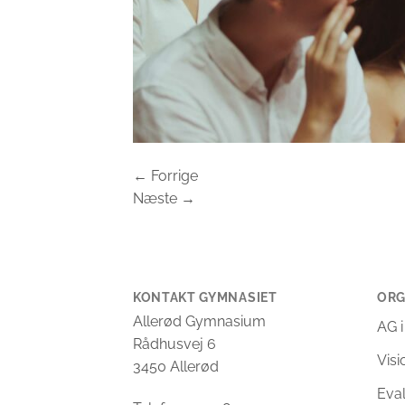
←
Forrige
Næste
→
KONTAKT GYMNASIET
ORG
Allerød Gymnasium
AG i
Rådhusvej 6
Vis
3450 Allerød
Eva