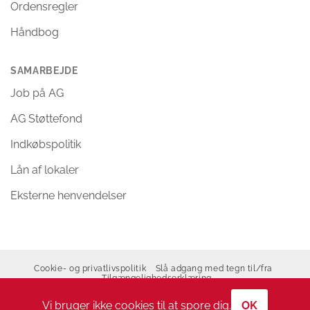
Ordensregler
Håndbog
SAMARBEJDE
Job på AG
AG Støttefond
Indkøbspolitik
Lån af lokaler
Eksterne henvendelser
Cookie- og privatlivspolitik
Slå adgang med tegn til/fra
Tilgængelighedserklæring
Copyright 2026 ©
Allerød Gymnasium
Vi bruger ikke cookies til at spore dig.
OK