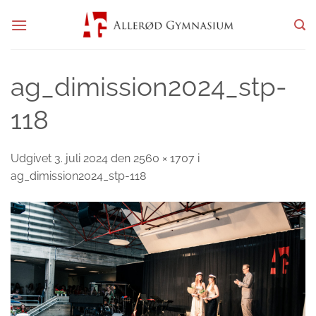
Fortsæt
til
indhold
ag_dimission2024_stp-
118
Udgivet
3. juli 2024
den
2560 × 1707
i
ag_dimission2024_stp-118