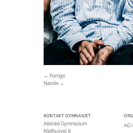
←
Forrige
Næste
→
KONTAKT GYMNASIET
ORG
Allerød Gymnasium
AG i
Rådhusvej 6