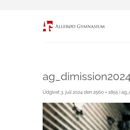
Fortsæt
til
indhold
ag_dimission202
Udgivet
3. juli 2024
den
2560 × 1855
i
ag_