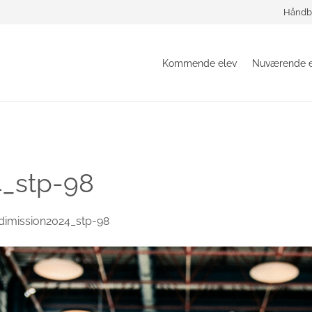
Håndb
Kommende elev
Nuværende e
4_stp-98
dimission2024_stp-98