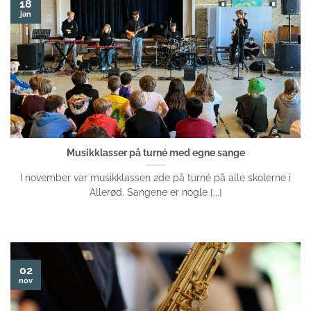
18
jan
Musikklasser på turné med egne sange
I november var musikklassen 2de på turné på alle skolerne i
Allerød. Sangene er nogle [...]
02
nov