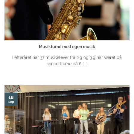
Musikturné med egen musik
I efteråret har 37 musikelever fra 2.g og 3.g har været på
koncertturne på 6 [...]
18
sep