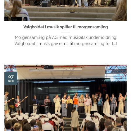
Valgholdet i musik spiller til morgensamling
Morgensamling på AG med musikalsk underholdning
Valgholdet i musik gav et nr. til morgensamling for [...]
07
sep