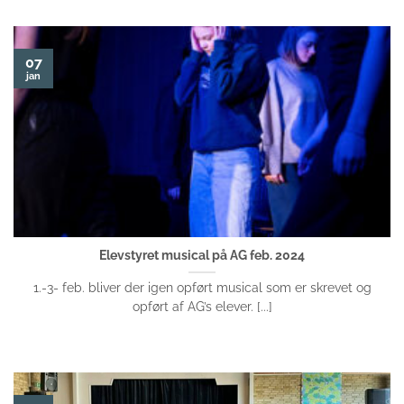
07
jan
Elevstyret musical på AG feb. 2024
1.-3- feb. bliver der igen opført musical som er skrevet og
opført af AG’s elever. [...]