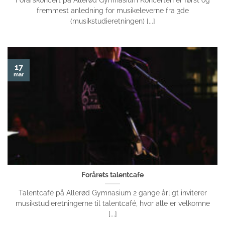
fremmest anledning for musikeleverne fra 3de
(musikstudieretningen) [...]
17
mar
Forårets talentcafe
Talentcafé på Allerød Gymnasium 2 gange årligt inviterer
musikstudieretningerne til talentcafé, hvor alle er velkomne
[...]