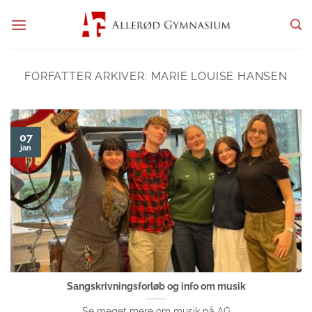
Fortsæt
til
indhold
FORFATTER ARKIVER:
MARIE LOUISE HANSEN
07
jan
Sangskrivningsforløb og info om musik
Se meget mere om musik på AG