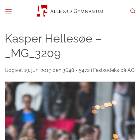
Fortsæt
til
indhold
Kasper Hellesøe –
_MG_3209
Udgivet
19. juni 2019
den
3648 × 5472
i
Festkodeks på AG