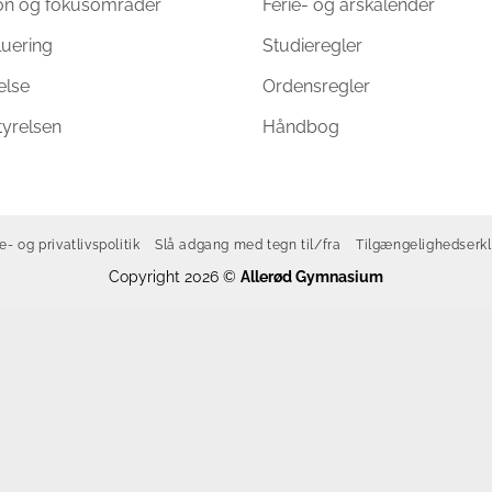
ion og fokusområder
Ferie- og årskalender
luering
Studieregler
else
Ordensregler
tyrelsen
Håndbog
e- og privatlivspolitik
Slå adgang med tegn til/fra
Tilgængelighedserk
Copyright 2026 ©
Allerød Gymnasium