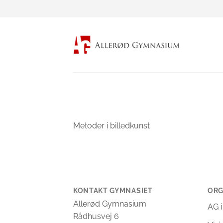
Fortsæt
til
indhold
Metoder i billedkunst
KONTAKT GYMNASIET
ORG
Allerød Gymnasium
AG i
Rådhusvej 6