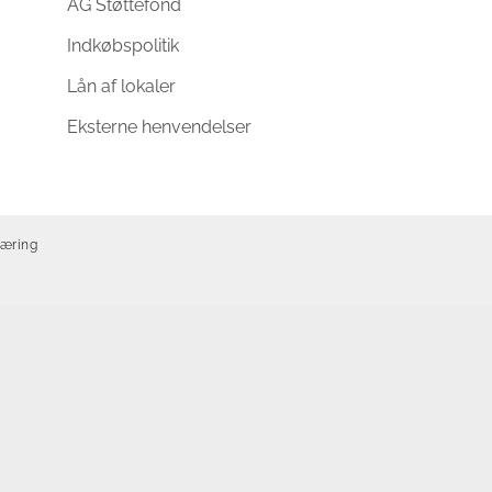
AG Støttefond
Indkøbspolitik
Lån af lokaler
Eksterne henvendelser
læring