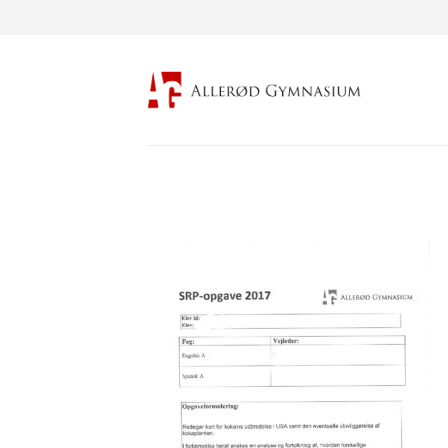
Fortsæt
til
indhold