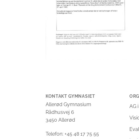
KONTAKT GYMNASIET
ORG
Allerød Gymnasium
AG i
Rådhusvej 6
Vis
3450 Allerød
Eva
Telefon: +45 48 17 75 55