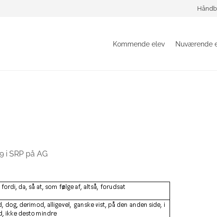
Håndb
Kommende elev
Nuværende e
29
i
SRP på AG