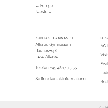
←
Forrige
Næste
→
KONTAKT GYMNASIET
ORG
Allerød Gymnasium
AG i
Rådhusvej 6
Vis
3450 Allerød
Eva
Telefon: +45 48 17 75 55
Led
Se flere kontaktinformationer
Bes
Cooki