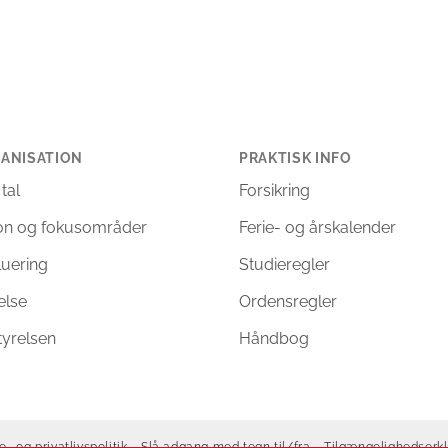
ANISATION
PRAKTISK INFO
 tal
Forsikring
ion og fokusområder
Ferie- og årskalender
luering
Studieregler
else
Ordensregler
tyrelsen
Håndbog
e- og privatlivspolitik
Slå adgang med tegn til/fra
Tilgængelighedserk