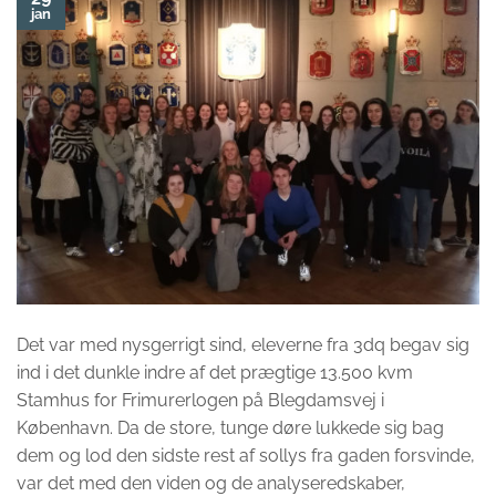
jan
Det var med nysgerrigt sind, eleverne fra 3dq begav sig
ind i det dunkle indre af det prægtige 13.500 kvm
Stamhus for Frimurerlogen på Blegdamsvej i
København. Da de store, tunge døre lukkede sig bag
dem og lod den sidste rest af sollys fra gaden forsvinde,
var det med den viden og de analyseredskaber,