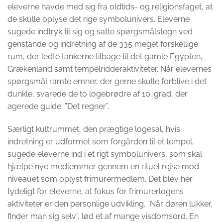
eleverne havde med sig fra oldtids- og religionsfaget, at
de skulle oplyse det rige symbolunivers. Eleverne
sugede indtryk til sig og satte spørgsmålstegn ved
genstande og indretning af de 335 meget forskellige
rum, der ledte tankerne tilbage til det gamle Egypten,
Grækenland samt tempelridderaktiviteter. Når elevernes
spørgsmål ramte emner, der gerne skulle forblive i det
dunkle, svarede de to logebrødre af 10. grad, der
agerede guide: ”Det regner”.
Særligt kultrummet, den prægtige logesal, hvis
indretning er udformet som forgården til et tempel,
sugede eleverne ind i et rigt symbolunivers, som skal
hjælpe nye medlemmer gennem en rituel rejse mod
niveauet som oplyst frimurermedlem. Det blev her
tydeligt for eleverne, at fokus for frimurerlogens
aktiviteter er den personlige udvikling. ”Når døren lukker,
finder man sig selv”, lød et af mange visdomsord. En