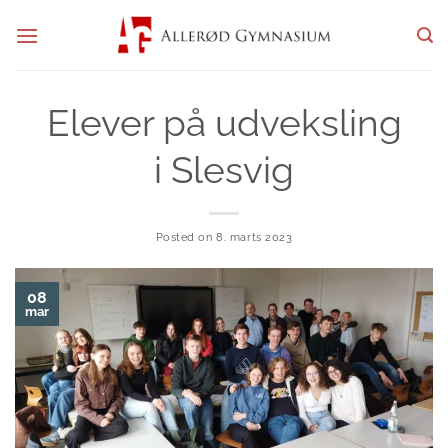
Fortsæt
til
indhold
Elever på udveksling
i Slesvig
Posted on
8. marts 2023
08
mar