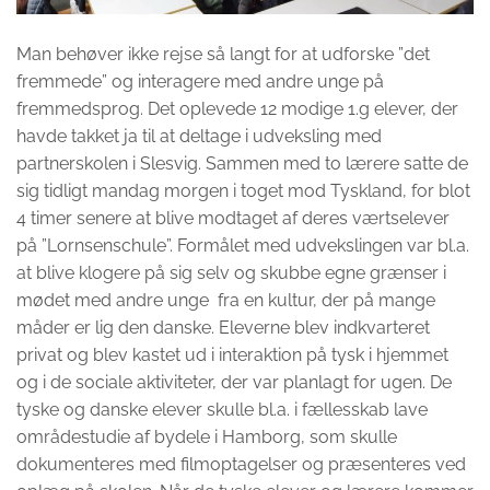
Man behøver ikke rejse så langt for at udforske ”det
fremmede” og interagere med andre unge på
fremmedsprog. Det oplevede 12 modige 1.g elever, der
havde takket ja til at deltage i udveksling med
partnerskolen i Slesvig. Sammen med to lærere satte de
sig tidligt mandag morgen i toget mod Tyskland, for blot
4 timer senere at blive modtaget af deres værtselever
på ”Lornsenschule”. Formålet med udvekslingen var bl.a.
at blive klogere på sig selv og skubbe egne grænser i
mødet med andre unge fra en kultur, der på mange
måder er lig den danske. Eleverne blev indkvarteret
privat og blev kastet ud i interaktion på tysk i hjemmet
og i de sociale aktiviteter, der var planlagt for ugen. De
tyske og danske elever skulle bl.a. i fællesskab lave
områdestudie af bydele i Hamborg, som skulle
dokumenteres med filmoptagelser og præsenteres ved