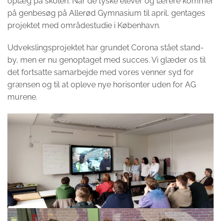
oplæg på skolen. Når de tyske elever og lærere kommer
på genbesøg på Allerød Gymnasium til april, gentages
projektet med områdestudie i København.
Udvekslingsprojektet har grundet Corona stået stand-
by, men er nu genoptaget med succes. Vi glæder os til
det fortsatte samarbejde med vores venner syd for
grænsen og til at opleve nye horisonter uden for AG
murene.