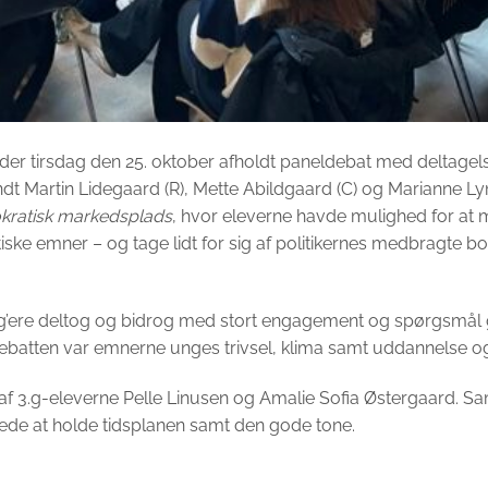
er tirsdag den 25. oktober afholdt paneldebat med deltagelse
ndt Martin Lidegaard (R), Mette Abildgaard (C) og Marianne Lyn
ratisk markedsplads
, hvor eleverne havde mulighed for at m
tiske emner – og tage lidt for sig af politikernes medbragte bo
3.g’ere deltog og bidrog med stort engagement og spørgsmå
batten var emnerne unges trivsel, klima samt uddannelse o
t af 3.g-eleverne Pelle Linusen og Amalie Sofia Østergaard.
de at holde tidsplanen samt den gode tone.