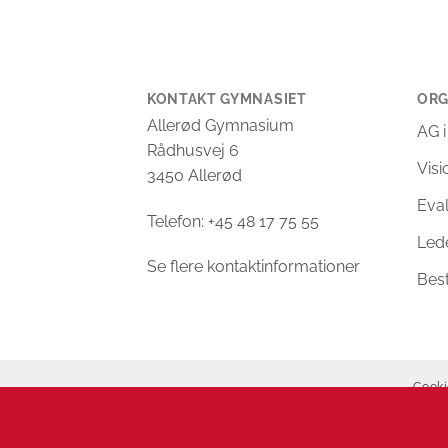
KONTAKT GYMNASIET
ORG
Allerød Gymnasium
AG i
Rådhusvej 6
Vis
3450 Allerød
Eva
Telefon: +45 48 17 75 55
Led
Se flere kontaktinformationer
Bes
Cooki