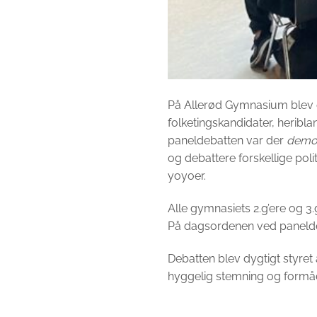
På Allerød Gymnasium blev d
folketingskandidater, heribla
paneldebatten var der
demok
og debattere forskellige poli
yoyoer.
Alle gymnasiets 2.g’ere og 
På dagsordenen ved panelde
Debatten blev dygtigt styre
hyggelig stemning og formåe