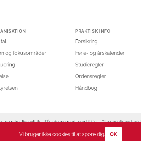
ANISATION
PRAKTISK INFO
 tal
Forsikring
ion og fokusområder
Ferie- og årskalender
luering
Studieregler
else
Ordensregler
tyrelsen
Håndbog
e- og privatlivspolitik
Slå adgang med tegn til/fra
Tilgængelighedserk
Copyright 2026 ©
Allerød Gymnasium
Vi bruger ikke cookies til at spore dig.
OK