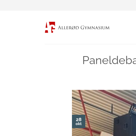
Fortsæt
til
indhold
Paneldeba
28
okt