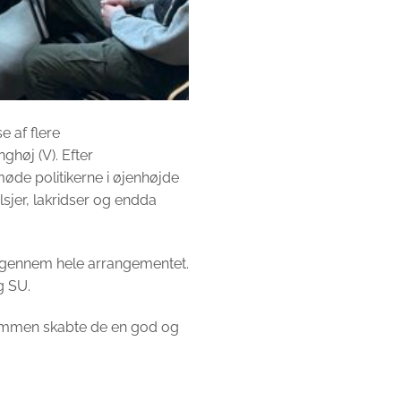
 af flere
ghøj (V). Efter
øde politikerne i øjenhøjde
lsjer, lakridser og endda
l gennem hele arrangementet.
g SU.
 Sammen skabte de en god og