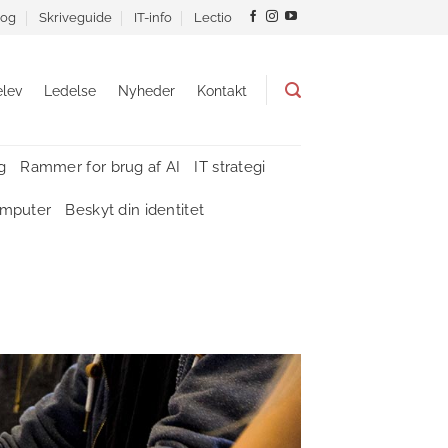
og
Skriveguide
IT-info
Lectio
lev
Ledelse
Nyheder
Kontakt
g
Rammer for brug af AI
IT strategi
omputer
Beskyt din identitet