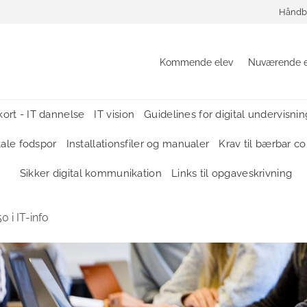
Håndb
Kommende elev
Nuværende e
ort - IT dannelse
IT vision
Guidelines for digital undervisnin
itale fodspor
Installationsfiler og manualer
Krav til bærbar c
Sikker digital kommunikation
Links til opgaveskrivning
50
i
IT-info