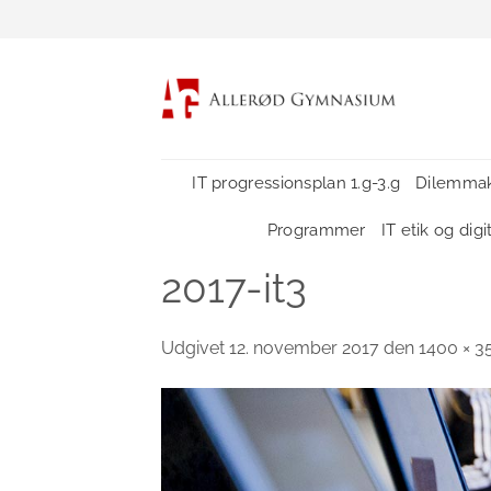
Fortsæt
til
indhold
IT progressionsplan 1.g-3.g
Dilemmak
Programmer
IT etik og dig
2017-it3
Udgivet
12. november 2017
den
1400 × 3