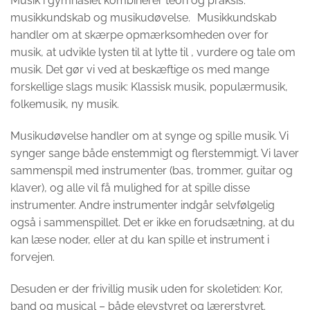
Musik i gymnasiet kombinerer teori og praksis:
musikkundskab og musikudøvelse. Musikkundskab
handler om at skærpe opmærksomheden over for
musik, at udvikle lysten til at lytte til , vurdere og tale om
musik. Det gør vi ved at beskæftige os med mange
forskellige slags musik: Klassisk musik, populærmusik,
folkemusik, ny musik.
Musikudøvelse handler om at synge og spille musik. Vi
synger sange både enstemmigt og flerstemmigt. Vi laver
sammenspil med instrumenter (bas, trommer, guitar og
klaver), og alle vil få mulighed for at spille disse
instrumenter. Andre instrumenter indgår selvfølgelig
også i sammenspillet. Det er ikke en forudsætning, at du
kan læse noder, eller at du kan spille et instrument i
forvejen.
Desuden er der frivillig musik uden for skoletiden: Kor,
band og musical – både elevstyret og lærerstyret.