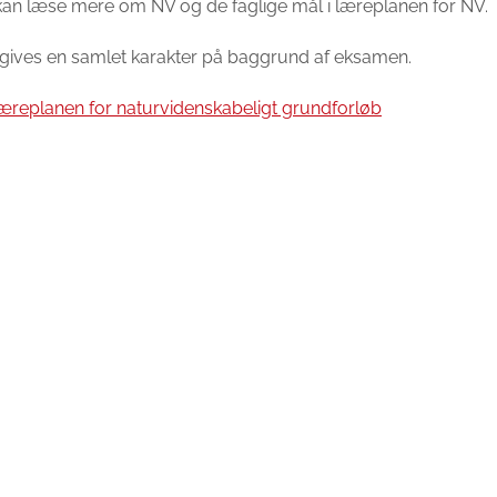
an læse mere om NV og de faglige mål i læreplanen for NV.
gives en samlet karakter på baggrund af eksamen.
æreplanen for naturvidenskabeligt grundforløb