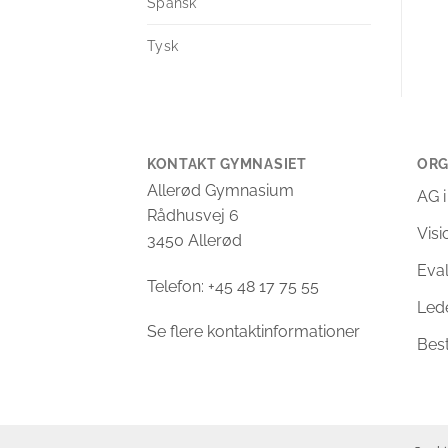
Spansk
Tysk
KONTAKT GYMNASIET
ORG
Allerød Gymnasium
AG i
Rådhusvej 6
Vis
3450 Allerød
Eva
Telefon: +45 48 17 75 55
Led
Se flere kontaktinformationer
Bes