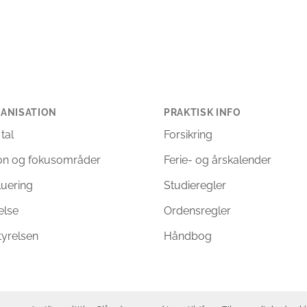
ANISATION
PRAKTISK INFO
 tal
Forsikring
ion og fokusområder
Ferie- og årskalender
luering
Studieregler
else
Ordensregler
tyrelsen
Håndbog