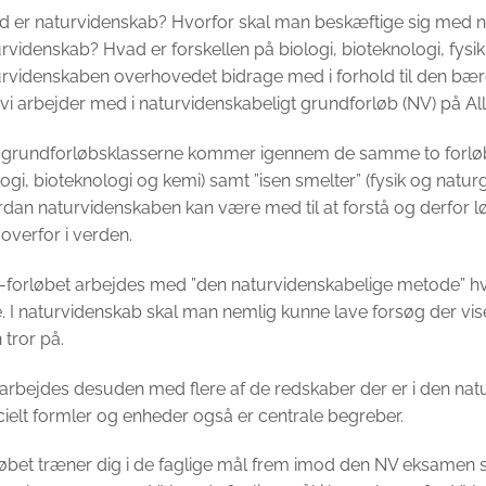
d er naturvidenskab? Hvorfor skal man beskæftige sig med 
rvidenskab? Hvad er forskellen på biologi, bioteknologi, fys
rvidenskaben overhovedet bidrage med i forhold til den bære
 vi arbejder med i naturvidenskabeligt grundforløb (NV) på 
e grundforløbsklasserne kommer igennem de samme to forlø
logi, bioteknologi og kemi) samt ”isen smelter” (fysik og natu
dan naturvidenskaben kan være med til at forstå og derfor 
 overfor i verden.
-forløbet arbejdes med ”den naturvidenskabelige metode” hvo
e. I naturvidenskab skal man nemlig kunne lave forsøg der vi
tror på.
arbejdes desuden med flere af de redskaber der er i den na
ielt formler og enheder også er centrale begreber.
øbet træner dig i de faglige mål frem imod den NV eksamen so