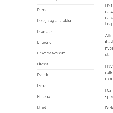
Hva
Dansk
natu
natu
Design og arkitektur
ting
Dramatik
All
(bio
Engelsk
hvor
Erhvervsøkonomi
står
Filosofi
I NV
roll
Fransk
man 
Fysik
Der 
spec
Historie
Idræt
Forl