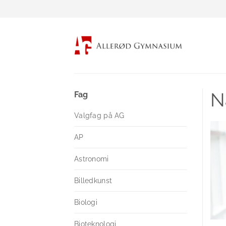
Fortsæt
til
indhold
N
Fag
Valgfag på AG
AP
Astronomi
Billedkunst
Biologi
Bioteknologi