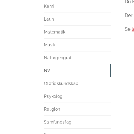
Du k
Kemi
Der 
Latin
Se
l
Matematik
Musik
Naturgeografi
NV
Oldtidskundskab
Psykologi
Religion
Samfundsfag