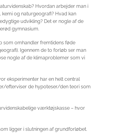
naturvidenskab? Hvordan arbejder man i
ik, kemi og naturgeografi? Hvad kan
dygtige udvikling? Det er nogle af de
Allerød gymnasium.
b som omhandler fremtidens føde
rgeografi). Igennem de to forløb ser man
løse nogle af de klimaproblemer som vi
r eksperimenter har en helt central
ser/efterviser de hypoteser/den teori som
turvidenskabelige værktøjskasse – hvor
m ligger i slutningen af grundforløbet.