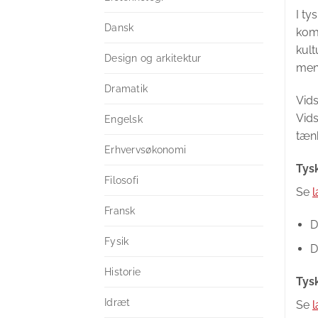
I ty
Dansk
komm
kult
Design og arkitektur
men
Dramatik
Vids
Vids
Engelsk
tænk
Erhvervsøkonomi
Tys
Filosofi
Se
l
Fransk
D
Fysik
D
Historie
Tys
Idræt
Se
l