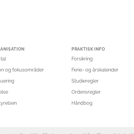
ANISATION
PRAKTISK INFO
 tal
Forsikring
ion og fokusområder
Ferie- og årskalender
luering
Studieregler
else
Ordensregler
tyrelsen
Håndbog