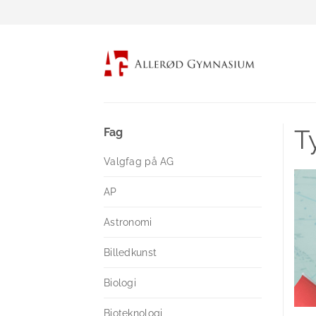
Fortsæt
til
indhold
T
Fag
Valgfag på AG
AP
Astronomi
Billedkunst
Biologi
Bioteknologi