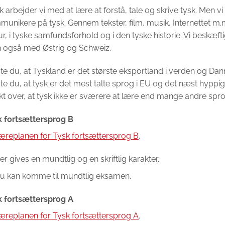
sk arbejder vi med at lære at forstå, tale og skrive tysk. Men v
unikere på tysk. Gennem tekster, film, musik, Internettet m.m.
ur, i tyske samfundsforhold og i den tyske historie. Vi beskæf
 også med Østrig og Schweiz.
te du, at Tyskland er det største eksportland i verden og Da
te du, at tysk er det mest talte sprog i EU og det næst hyppi
t over, at tysk ikke er sværere at lære end mange andre spr
k fortsættersprog B
æreplanen for Tysk fortsættersprog B
.
er gives en mundtlig og en skriftlig karakter.
u kan komme til mundtlig eksamen.
k fortsættersprog A
æreplanen for Tysk fortsættersprog A
.