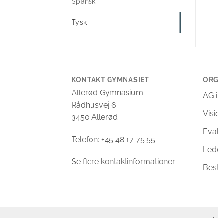
Spansk
Tysk
KONTAKT GYMNASIET
ORG
Allerød Gymnasium
AG i
Rådhusvej 6
Vis
3450 Allerød
Eva
Telefon: +45 48 17 75 55
Led
Se flere kontaktinformationer
Bes