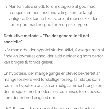
Man kan blive snydt, fordi indtagelse af god mad
hænger sammen med andre ting, som er langt
vigtigere. Det kunne f.eks. være, at mennesker, der
spiser god mad er i god form og ikke-rygere.
Deduktive metode – ”Fra det generelle til det
specielle”
Når man arbejder hypotetisk-deduktivt, forsøger man at
finde en lovmæssighed, der altid gælder og som derfor
kan bruges til forudsigelser.
En hypotese, der mange gange er blevet bekræftet af
mange forskere ved forskellige forsøg, får status som
teori. En hypotese er altså en mulig sammenhæng, som
der arbejdes med, medens en teori anses for et bevis,
som der er bred enighed om.
TEORI: Levealder er positivt korreleret med kostens