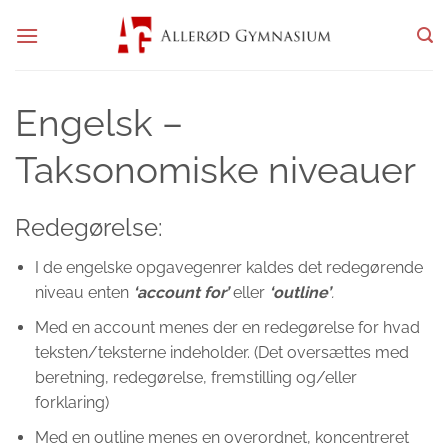
Fortsæt
til
indhold
Engelsk –
Taksonomiske niveauer
Redegørelse:
I de engelske opgavegenrer kaldes det redegørende
niveau enten
‘account for’
eller
‘outline’
.
Med en account menes der en redegørelse for hvad
teksten/teksterne indeholder. (Det oversættes med
beretning, redegørelse, fremstilling og/eller
forklaring)
Med en outline menes en overordnet, koncentreret