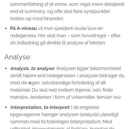
sammenfatning af et emne, som regel mere detaljeret
end et summary, og ofte skal flere synspunkter
holdes op mod hinanden.
På A-niveau
vil man sjældent skulle lave en
redegørelse. Her skal man – som hovedregel – efter
sin indledning gå direkte til analyse af teksten.
Analyse:
Analysis, to analyse
:
Analysen ligger taksonomisket
skridt højere end redegørelsen. I analysen bidrager du
med din
e
gen, selvstændige fortolkning af dit
materiale: Du skal ned mellem linjerne, selv finde
mønstre, tendenser i form af virkemidler, temaer osv.
Interpretation, to interpret
:
I de engelske
opgavegenrer hænger analysen (analysis) uløseligt
sammen med fortolkningen (interpretation). Med
udtrykket
interpret
menes at forklare, hvordan de