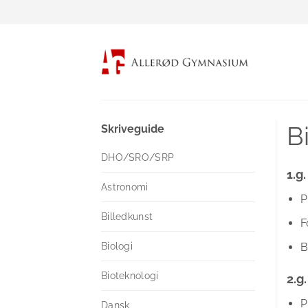
Fortsæt
til
indhold
B
Skriveguide
DHO/SRO/SRP
1.g.
Astronomi
P
Billedkunst
F
B
Biologi
Bioteknologi
2.g.
P
Dansk