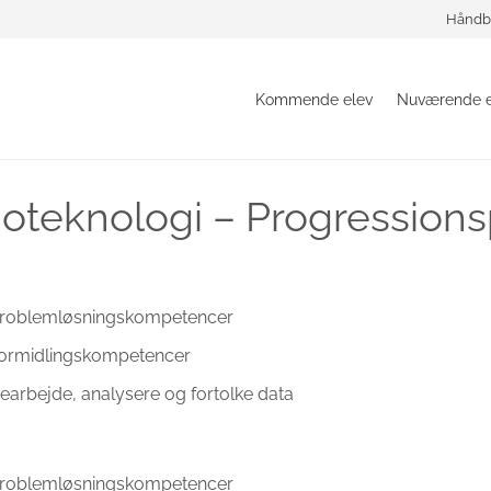
Håndb
Kommende elev
Nuværende e
ioteknologi – Progression
roblemløsningskompetencer
ormidlingskompetencer
earbejde, analysere og fortolke data
roblemløsningskompetencer