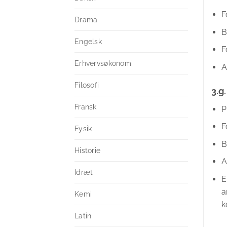
F
Drama
B
Engelsk
F
Erhvervsøkonomi
A
Filosofi
3.g.
Fransk
P
F
Fysik
B
Historie
A
Idræt
E
a
Kemi
k
Latin